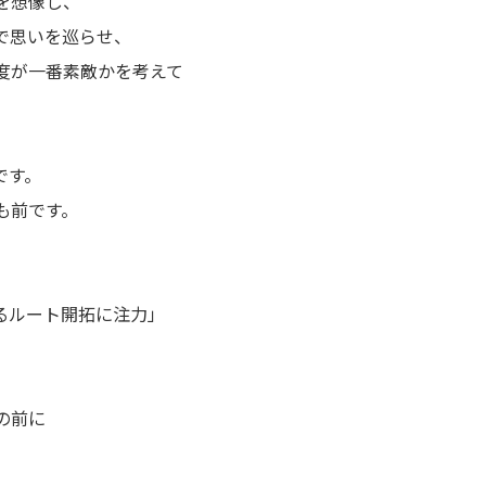
を想像し、
で思いを巡らせ、
度が一番素敵かを考えて
です。
も前です。
るルート開拓に注力」
の前に