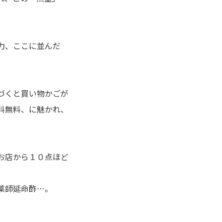
力、ここに並んだ
づくと買い物かごが
料無料、に魅かれ、
お店から１０点ほど
薬師延命酢…。