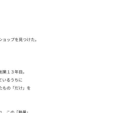
ショップを見つけた。
創業１３年目。
ているうちに
たもの「だけ」を
れ、この「熱量」